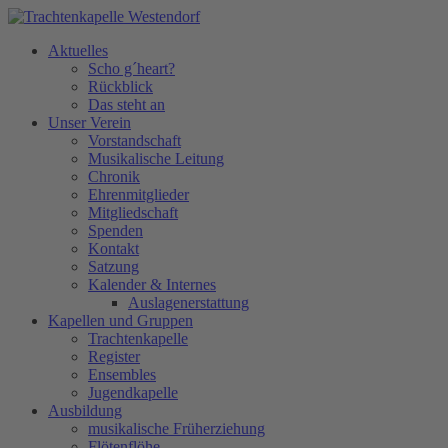
Aktuelles
Scho g´heart?
Rückblick
Das steht an
Unser Verein
Vorstandschaft
Musikalische Leitung
Chronik
Ehrenmitglieder
Mitgliedschaft
Spenden
Kontakt
Satzung
Kalender & Internes
Auslagenerstattung
Kapellen und Gruppen
Trachtenkapelle
Register
Ensembles
Jugendkapelle
Ausbildung
musikalische Früherziehung
Flötenflöhe