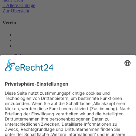
« Ältere Einträge
Zur Übersicht
Verein
Mitgliedschaft
Chronik
Vorstandschaft
Folgen
Folgen
Folgen
Ausbildung
Vorkapelle
Jugendkapelle
Musikunterricht
Rechtliches
Datenschutz
Impressum