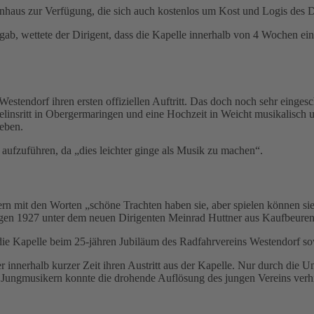
tenhaus zur Verfügung, die sich auch kostenlos um Kost und Logis des 
ab, wettete der Dirigent, dass die Kapelle innerhalb von 4 Wochen e
Westendorf ihren ersten offiziellen Auftritt. Das doch noch sehr ein
elinsritt in Obergermaringen und eine Hochzeit in Weicht musikalisch
geben.
aufzuführen, da „dies leichter ginge als Musik zu machen“.
n mit den Worten „schöne Trachten haben sie, aber spielen können sie
gen 1927 unter dem neuen Dirigenten Meinrad Huttner aus Kaufbeuren e
ie Kapelle beim 25-jähren Jubiläum des Radfahrvereins Westendorf sow
 innerhalb kurzer Zeit ihren Austritt aus der Kapelle. Nur durch die 
 Jungmusikern konnte die drohende Auflösung des jungen Vereins verh