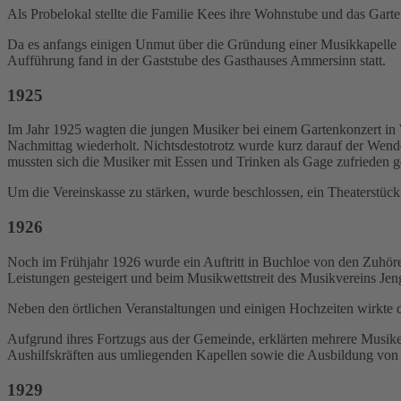
Als Probelokal stellte die Familie Kees ihre Wohnstube und das Gar
Da es anfangs einigen Unmut über die Gründung einer Musikkapelle g
Aufführung fand in der Gaststube des Gasthauses Ammersinn statt.
192
5
Im Jahr 1925 wagten die jungen Musiker bei einem Gartenkonzert in 
Nachmittag wiederholt. Nichtsdestotrotz wurde kurz darauf der Wend
mussten sich die Musiker mit Essen und Trinken als Gage zufrieden 
Um die Vereinskasse zu stärken, wurde beschlossen, ein Theaterstück 
1926
Noch im Frühjahr 1926 wurde ein Auftritt in Buchloe von den Zuhörer
Leistungen gesteigert und beim Musikwettstreit des Musikvereins Jen
Neben den örtlichen Veranstaltungen und einigen Hochzeiten wirkte d
Aufgrund ihres Fortzugs aus der Gemeinde, erklärten mehrere Musiker
Aushilfskräften aus umliegenden Kapellen sowie die Ausbildung von
1929