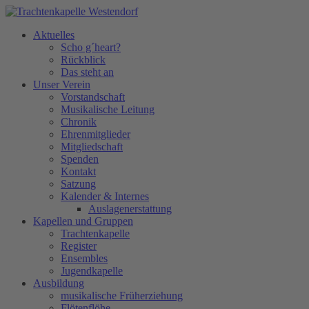
Aktuelles
Scho g´heart?
Rückblick
Das steht an
Unser Verein
Vorstandschaft
Musikalische Leitung
Chronik
Ehrenmitglieder
Mitgliedschaft
Spenden
Kontakt
Satzung
Kalender & Internes
Auslagenerstattung
Kapellen und Gruppen
Trachtenkapelle
Register
Ensembles
Jugendkapelle
Ausbildung
musikalische Früherziehung
Flötenflöhe