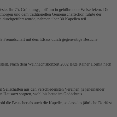
estes ihr 75. Gründungsjubiläum in gebührender Weise feiern. Die
orgen und dem traditionellen Gemeinschaftschor, führte der
a durchgeführt wurde, nahmen über 30 Kapellen teil.
ige Freundschaft mit dem Elsass durch gegenseitige Besuche
rstellt. Nach dem Weihnachtskonzert 2002 legte Rainer Hornig nach
m Seilschaften aus den verschiedensten Vereinen gegeneinander
en Hausarzt sorgten, wohl bis heute im Gedächtnis.
hl die Besucher als auch die Kapelle, so dass das jährliche Dorffest