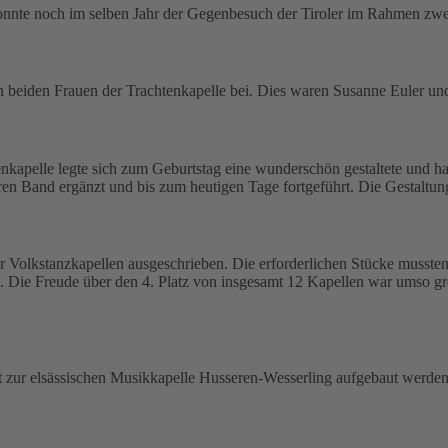
nnte noch im selben Jahr der Gegenbesuch der Tiroler im Rahmen zwei
n beiden Frauen der Trachtenkapelle bei. Dies waren Susanne Euler und
enkapelle legte sich zum Geburtstag eine wunderschön gestaltete und
ren Band ergänzt und bis zum heutigen Tage fortgeführt. Die Gestaltun
olkstanzkapellen ausgeschrieben. Die erforderlichen Stücke mussten f
n. Die Freude über den 4. Platz von insgesamt 12 Kapellen war umso g
zur elsässischen Musikkapelle Husseren-Wesserling aufgebaut werden,