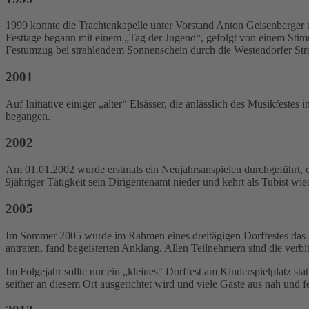
1999 konnte die Trachtenkapelle unter Vorstand Anton Geisenberger 
Festtage begann mit einem „Tag der Jugend“, gefolgt von einem Sti
Festumzug bei strahlendem Sonnenschein durch die Westendorfer Stra
2001
Auf Initiative einiger „alter“ Elsässer, die anlässlich des Musikfes
begangen.
2002
Am 01.01.2002 wurde erstmals ein Neujahrsanspielen durchgeführt, d
9jähriger Tätigkeit sein Dirigentenamt nieder und kehrt als Tubist wi
2005
Im Sommer 2005 wurde im Rahmen eines dreitägigen Dorffestes das 80
antraten, fand begeisterten Anklang. Allen Teilnehmern sind die verb
Im Folgejahr sollte nur ein „kleines“ Dorffest am Kinderspielplatz st
seither an diesem Ort ausgerichtet wird und viele Gäste aus nah und f