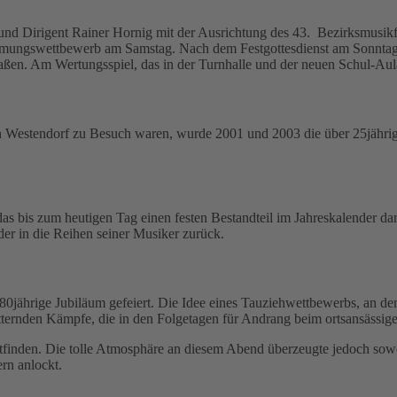
und Dirigent Rainer Hornig mit der Ausrichtung des 43. Bezirksmusikf
mmungswettbewerb am Samstag. Nach dem Festgottesdienst am Sonntagm
ßen. Am Wertungsspiel, das in der Turnhalle und der neuen Schul-Aul
tes in Westendorf zu Besuch waren, wurde 2001 und 2003 die über 25jähr
as bis zum heutigen Tag einen festen Bestandteil im Jahreskalender da
eder in die Reihen seiner Musiker zurück.
jährige Jubiläum gefeiert. Die Idee eines Tauziehwettbewerbs, an de
itternden Kämpfe, die in den Folgetagen für Andrang beim ortsansässig
attfinden. Die tolle Atmosphäre an diesem Abend überzeugte jedoch sowo
ern anlockt.