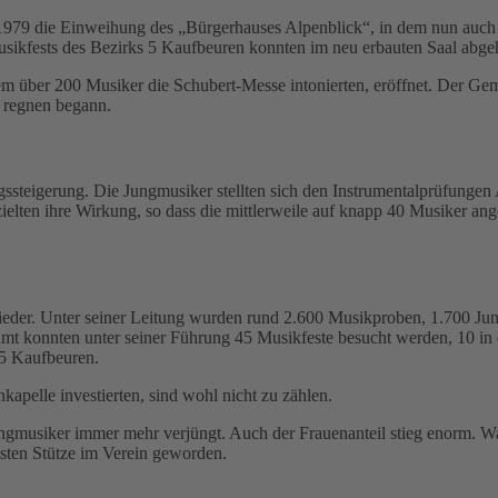
 1979 die Einweihung des „Bürgerhauses Alpenblick“, in dem nun auch 
usikfests des Bezirks 5 Kaufbeuren konnten im neu erbauten Saal abge
m über 200 Musiker die Schubert-Messe intonierten, eröffnet. Der Ge
 regnen begann.
ssteigerung. Die Jungmusiker stellten sich den Instrumentalprüfungen
elten ihre Wirkung, so dass die mittlerweile auf knapp 40 Musiker ange
ieder. Unter seiner Leitung wurden rund 2.600 Musikproben, 1.700 Jun
konnten unter seiner Führung 45 Musikfeste besucht werden, 10 in de
 5 Kaufbeuren.
apelle investierten, sind wohl nicht zu zählen.
ungmusiker immer mehr verjüngt. Auch der Frauenanteil stieg enorm. W
esten Stütze im Verein geworden.