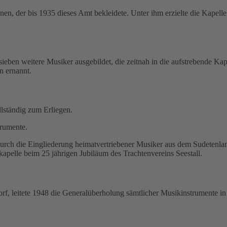
, der bis 1935 dieses Amt bekleidete. Unter ihm erzielte die Kapelle b
eben weitere Musiker ausgebildet, die zeitnah in die aufstrebende Ka
n ernannt.
lständig zum Erliegen.
trumente.
durch die Eingliederung heimatvertriebener Musiker aus dem Sudetenl
kapelle beim 25 jährigen Jubiläum des Trachtenvereins Seestall.
orf, leitete 1948 die Generalüberholung sämtlicher Musikinstrumente