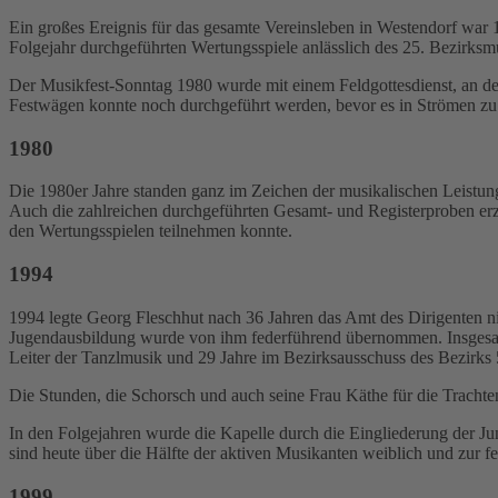
Ein großes Ereignis für das gesamte Vereinsleben in Westendorf war
Folgejahr durchgeführten Wertungsspiele anlässlich des 25. Bezirksm
Der Musikfest-Sonntag 1980 wurde mit einem Feldgottesdienst, an de
Festwägen konnte noch durchgeführt werden, bevor es in Strömen zu
1980
Die 1980er Jahre standen ganz im Zeichen der musikalischen Leistung
Auch die zahlreichen durchgeführten Gesamt- und Registerproben erzi
den Wertungsspielen teilnehmen konnte.
1994
1994 legte Georg Fleschhut nach 36 Jahren das Amt des Dirigenten n
Jugendausbildung wurde von ihm federführend übernommen. Insgesamt 
Leiter der Tanzlmusik und 29 Jahre im Bezirksausschuss des Bezirks
Die Stunden, die Schorsch und auch seine Frau Käthe für die Trachtenk
In den Folgejahren wurde die Kapelle durch die Eingliederung der J
sind heute über die Hälfte der aktiven Musikanten weiblich und zur f
1999