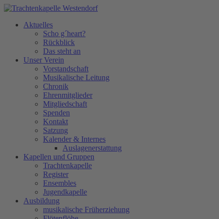
Aktuelles
Scho g´heart?
Rückblick
Das steht an
Unser Verein
Vorstandschaft
Musikalische Leitung
Chronik
Ehrenmitglieder
Mitgliedschaft
Spenden
Kontakt
Satzung
Kalender & Internes
Auslagenerstattung
Kapellen und Gruppen
Trachtenkapelle
Register
Ensembles
Jugendkapelle
Ausbildung
musikalische Früherziehung
Flötenflöhe