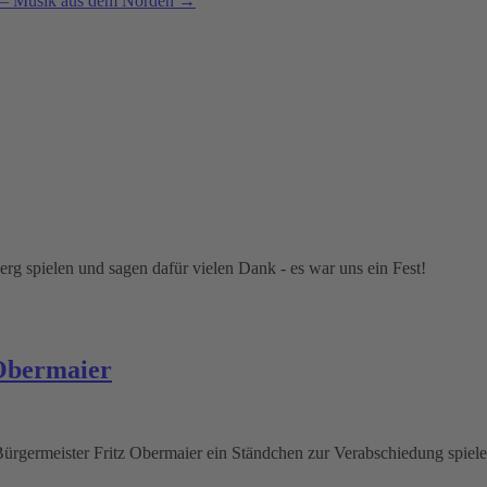
 – Musik aus dem Norden
→
g spielen und sagen dafür vielen Dank - es war uns ein Fest!
 Obermaier
ermeister Fritz Obermaier ein Ständchen zur Verabschiedung spielen