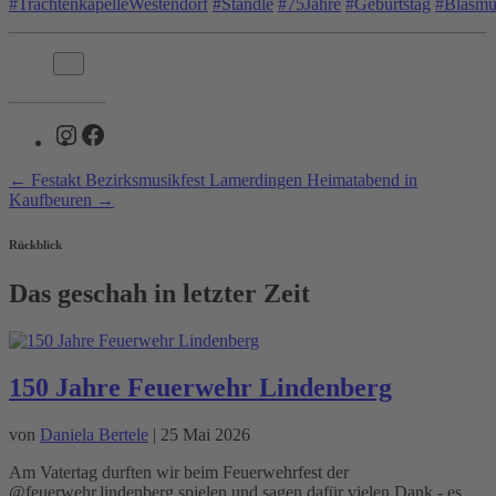
#TrachtenkapelleWestendorf
#Ständle
#75Jahre
#Geburtstag
#Blasmu
Instagram
Facebook
←
Festakt Bezirksmusikfest Lamerdingen
Heimatabend in
Kaufbeuren
→
Rückblick
Das geschah in letzter Zeit
150 Jahre Feuerwehr Lindenberg
von
Daniela Bertele
|
25 Mai 2026
Am Vatertag durften wir beim Feuerwehrfest der
@feuerwehr.lindenberg spielen und sagen dafür vielen Dank - es