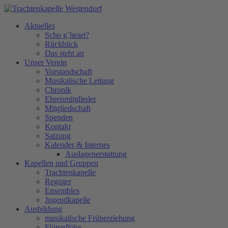
Aktuelles
Scho g´heart?
Rückblick
Das steht an
Unser Verein
Vorstandschaft
Musikalische Leitung
Chronik
Ehrenmitglieder
Mitgliedschaft
Spenden
Kontakt
Satzung
Kalender & Internes
Auslagenerstattung
Kapellen und Gruppen
Trachtenkapelle
Register
Ensembles
Jugendkapelle
Ausbildung
musikalische Früherziehung
Flötenflöhe