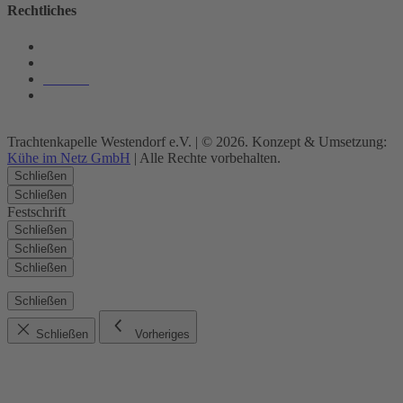
Rechtliches
Datenschutz
Impressum
Kontakt
Barrierefrei
Trachtenkapelle Westendorf e.V. | © 2026. Konzept & Umsetzung:
Kühe im Netz GmbH
| Alle Rechte vorbehalten.
Schließen
Schließen
Festschrift
Schließen
Schließen
Schließen
Schließen
Schließen
Vorheriges