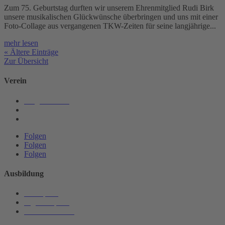
Zum 75. Geburtstag durften wir unserem Ehrenmitglied Rudi Birk
unsere musikalischen Glückwünsche überbringen und uns mit einer
Foto-Collage aus vergangenen TKW-Zeiten für seine langjährige...
mehr lesen
« Ältere Einträge
Zur Übersicht
Verein
Mitgliedschaft
Chronik
Vorstandschaft
Folgen
Folgen
Folgen
Ausbildung
Vorkapelle
Jugendkapelle
Musikunterricht