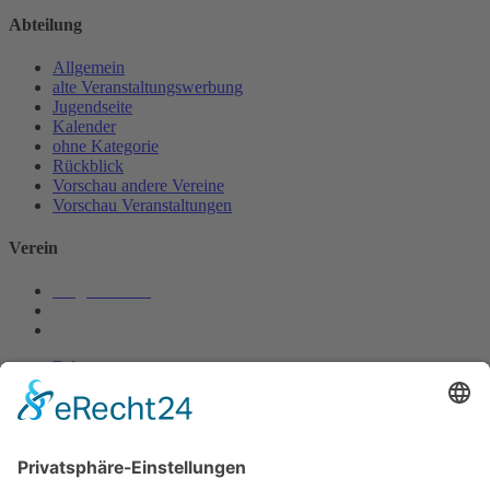
Abteilung
Allgemein
alte Veranstaltungswerbung
Jugendseite
Kalender
ohne Kategorie
Rückblick
Vorschau andere Vereine
Vorschau Veranstaltungen
Verein
Mitgliedschaft
Chronik
Vorstandschaft
Folgen
Folgen
Folgen
Ausbildung