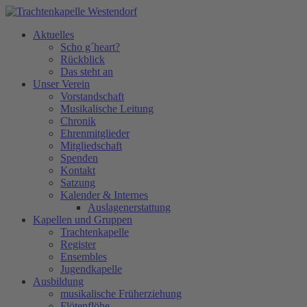
Aktuelles
Scho g´heart?
Rückblick
Das steht an
Unser Verein
Vorstandschaft
Musikalische Leitung
Chronik
Ehrenmitglieder
Mitgliedschaft
Spenden
Kontakt
Satzung
Kalender & Internes
Auslagenerstattung
Kapellen und Gruppen
Trachtenkapelle
Register
Ensembles
Jugendkapelle
Ausbildung
musikalische Früherziehung
Flötenflöhe