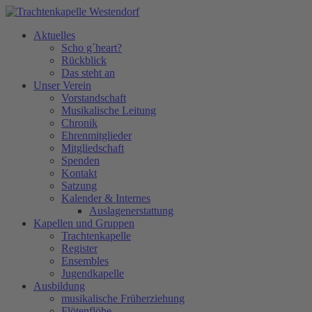
Aktuelles
Scho g´heart?
Rückblick
Das steht an
Unser Verein
Vorstandschaft
Musikalische Leitung
Chronik
Ehrenmitglieder
Mitgliedschaft
Spenden
Kontakt
Satzung
Kalender & Internes
Auslagenerstattung
Kapellen und Gruppen
Trachtenkapelle
Register
Ensembles
Jugendkapelle
Ausbildung
musikalische Früherziehung
Flötenflöhe