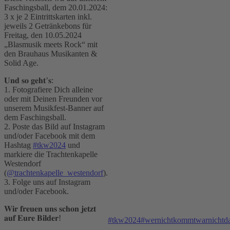
Faschingsball, dem 20.01.2024:
3 x je 2 Eintrittskarten inkl.
jeweils 2 Getränkebons für
Freitag, den 10.05.2024
„Blasmusik meets Rock“ mit
den Brauhaus Musikanten &
Solid Age.
𝐔𝐧𝐝 𝐬𝐨 𝐠𝐞𝐡𝐭’𝐬:
1. Fotografiere Dich alleine
oder mit Deinen Freunden vor
unserem Musikfest-Banner auf
dem Faschingsball.
2. Poste das Bild auf Instagram
und/oder Facebook mit dem
Hashtag
#tkw2024
und
markiere die Trachtenkapelle
Westendorf
(
@trachtenkapelle_westendorf
).
3. Folge uns auf Instagram
und/oder Facebook.
𝐖𝐢𝐫 𝐟𝐫𝐞𝐮𝐞𝐧 𝐮𝐧𝐬 𝐬𝐜𝐡𝐨𝐧 𝐣𝐞𝐭𝐳𝐭
𝐚𝐮𝐟 𝐄𝐮𝐫𝐞 𝐁𝐢𝐥𝐝𝐞𝐫!
#tkw2024
#wernichtkommtwarnichtd