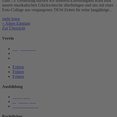
Zum 75. Geburtstag durften wir unserem Ehrenmitglied Rudi Birk
unsere musikalischen Glückwünsche überbringen und uns mit einer
Foto-Collage aus vergangenen TKW-Zeiten für seine langjährige...
mehr lesen
« Ältere Einträge
Zur Übersicht
Verein
Mitgliedschaft
Chronik
Vorstandschaft
Folgen
Folgen
Folgen
Ausbildung
Vorkapelle
Jugendkapelle
Musikunterricht
Rechtliches