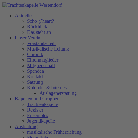
Aktuelles
Scho g´heart?
Rückblick
Das steht an
Unser Verein
Vorstandschaft
Musikalische Leitung
Chronik
Ehrenmitglieder
Mitgliedschaft
Spenden
Kontakt
Satzung
Kalender & Internes
Auslagenerstattung
Kapellen und Gruppen
Trachtenkapelle
Register
Ensembles
Jugendkapelle
Ausbildung
musikalische Früherziehung
Flötenflöhe