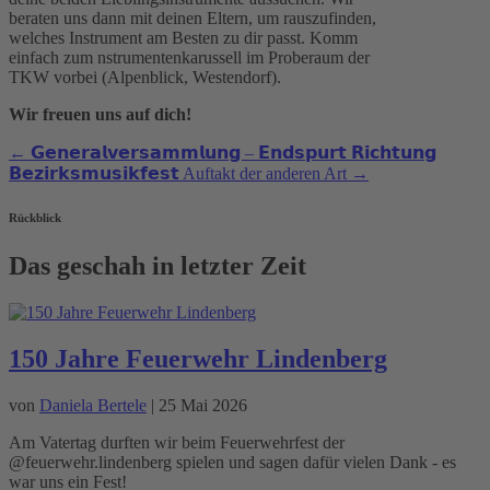
beraten uns dann mit deinen Eltern, um rauszufinden,
welches Instrument am Besten zu dir passt. Komm
einfach zum nstrumentenkarussell im Proberaum der
TKW vorbei (Alpenblick, Westendorf).
Wir freuen uns auf dich!
←
𝗚𝗲𝗻𝗲𝗿𝗮𝗹𝘃𝗲𝗿𝘀𝗮𝗺𝗺𝗹𝘂𝗻𝗴 – 𝗘𝗻𝗱𝘀𝗽𝘂𝗿𝘁 𝗥𝗶𝗰𝗵𝘁𝘂𝗻𝗴
𝗕𝗲𝘇𝗶𝗿𝗸𝘀𝗺𝘂𝘀𝗶𝗸𝗳𝗲𝘀𝘁
Auftakt der anderen Art
→
Rückblick
Das geschah in letzter Zeit
150 Jahre Feuerwehr Lindenberg
von
Daniela Bertele
|
25 Mai 2026
Am Vatertag durften wir beim Feuerwehrfest der
@feuerwehr.lindenberg spielen und sagen dafür vielen Dank - es
war uns ein Fest!