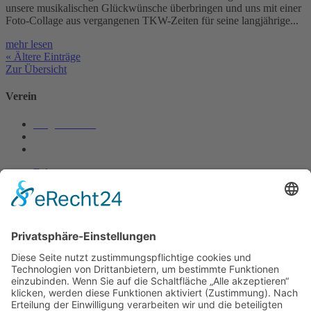
unsere musikalischen Glückwünsche überbringen und uns mit einer
Foto-Collage aus vergangenen TKW-Zeiten für seine langjährige...
mehr lesen
« Ältere Einträge
Zur Übersicht
Verein
Mitgliedschaft
Chronik
Vorstandschaft
Folgen
Folgen
Folgen
Ausbildung
Vorkapelle
Jugendkapelle
Musikunterricht
Rechtliches